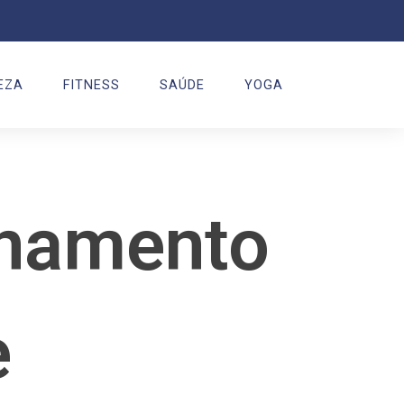
EZA
FITNESS
SAÚDE
YOGA
inamento
e