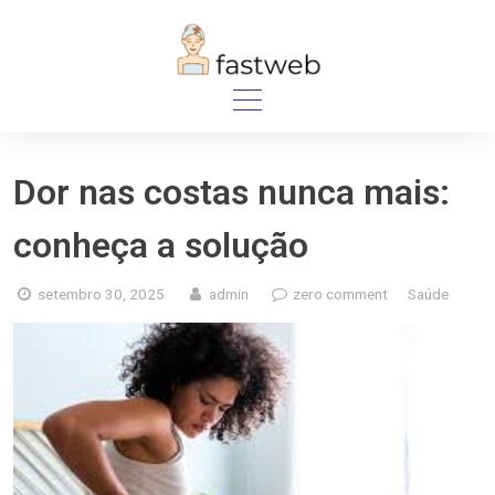
Skip
to
content
Dor nas costas nunca mais:
conheça a solução
setembro 30, 2025
admin
zero comment
Saúde