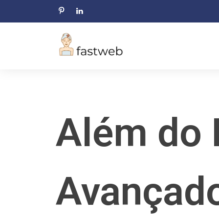
Skip
to
content
Além do 
Avançado