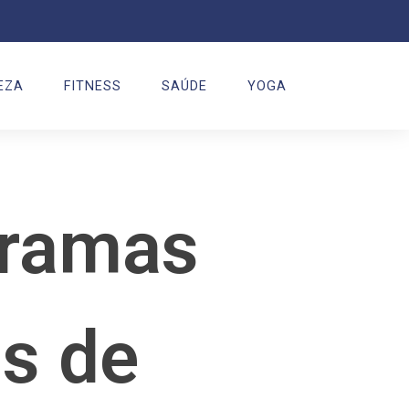
EZA
FITNESS
SAÚDE
YOGA
gramas
s de